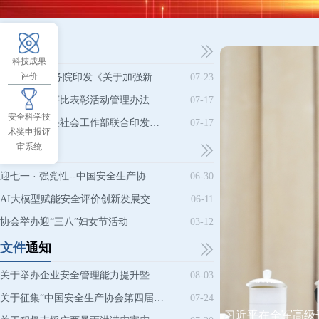
综合
要闻
科技成果
评价
中共中央 国务院印发《关于加强新时代社会工作的意见》
07-23
《社会组织评比表彰活动管理办法》解读
07-17
安全科学技
民政部、中央社会工作部联合印发《社会组织评比表彰活动管理办法》
07-17
术奖申报评
协会
审系统
动态
迎七一 · 强党性--中国安全生产协会开展主题党日活动
06-30
AI大模型赋能安全评价创新发展交流会暨法规标准宣贯培训班在深圳成功举办
06-11
协会举办迎“三八”妇女节活动
03-12
文件
通知
关于举办企业安全管理能力提升暨安全风险管控对标学习交流培训班的通知
08-03
关于征集“中国安全生产协会第四届安全科技大会会务服务项目”供应商的通知
07-24
习近平在全军高级